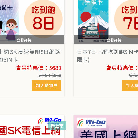
查看詳情
查看詳情
上網 SK 高速無限8日網路
日本7日上網吃到飽SIM卡
飽SIM卡
限卡)
會員特惠價：$680
會員特惠價：$
定價：$860
定價
加入購物車
加入
新上市