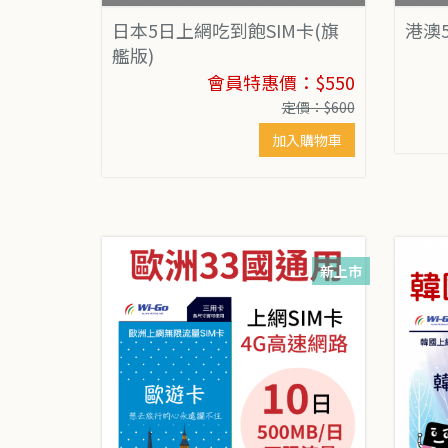
日本5日上網吃到飽SIM卡(旗
港澳
艦版)
會員特惠價：$550
定價：$600
加入購物車
新上市