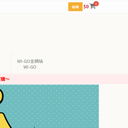
0
$0
結帳
WI-GO主網站
WI-GO
購～