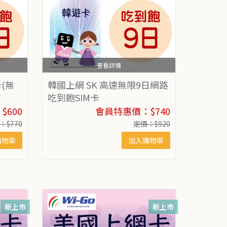
查看詳情
(無
韓國上網 SK 高速無限9日網路
吃到飽SIM卡
600
會員特惠價：$740
：$770
定價：$920
購物車
加入購物車
新上市
新上市