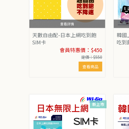
查看詳情
天數自由配-日本上網吃到飽
韓國
SIM卡
吃到
會員特惠價：$450
定價：$550
查看商品
新上市