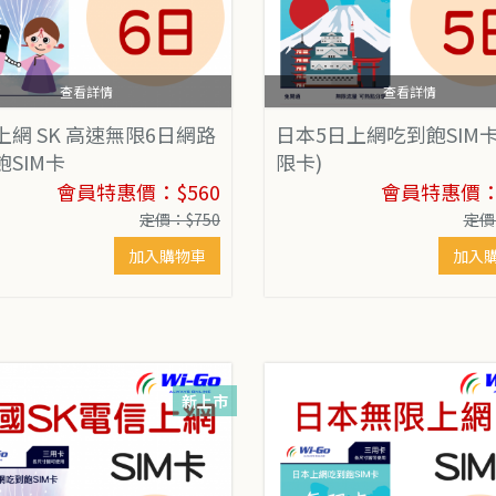
查看詳情
查看詳情
上網 SK 高速無限6日網路
日本5日上網吃到飽SIM卡
飽SIM卡
限卡)
會員特惠價：$560
會員特惠價：$
定價：$750
定價
加入購物車
加入
新上市