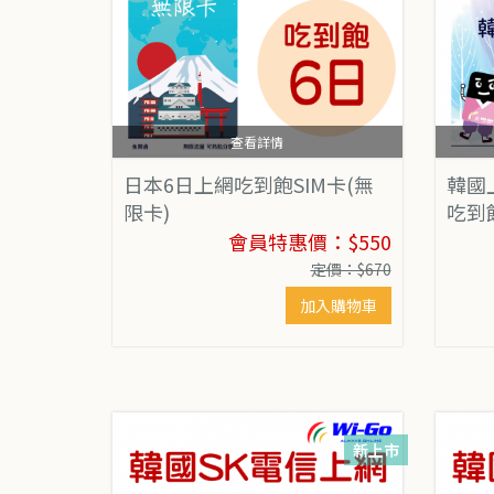
查看詳情
日本6日上網吃到飽SIM卡(無
韓國
限卡)
吃到
會員特惠價：$550
定價：$670
加入購物車
新上市