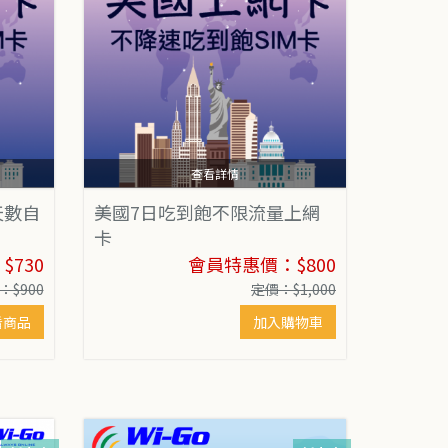
查看詳情
天數自
美國7日吃到飽不限流量上網
卡
730
會員特惠價：$800
：$900
定價：$1,000
看商品
加入購物車