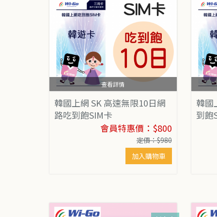
查看詳情
韓國上網 SK 高速無限10日網
韓國
路吃到飽SIM卡
到飽
會員特惠價：$800
定價：$980
加入購物車