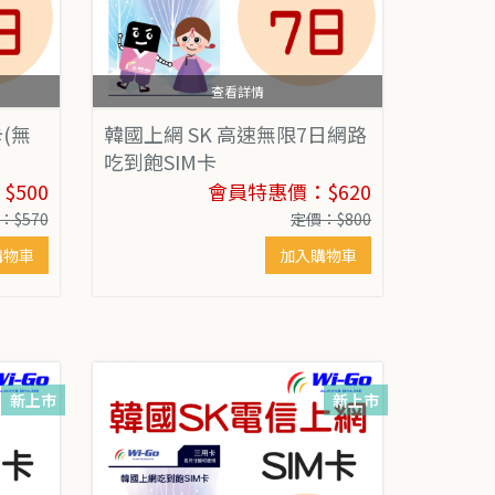
查看詳情
(無
韓國上網 SK 高速無限7日網路
吃到飽SIM卡
500
會員特惠價：$620
：$570
定價：$800
購物車
加入購物車
新上市
新上市