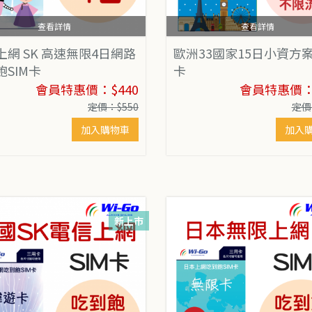
查看詳情
查看詳情
上網 SK 高速無限4日網路
歐洲33國家15日小資方
飽SIM卡
卡
會員特惠價：$440
會員特惠價：$
定價：$550
定價
加入購物車
加入
新上市