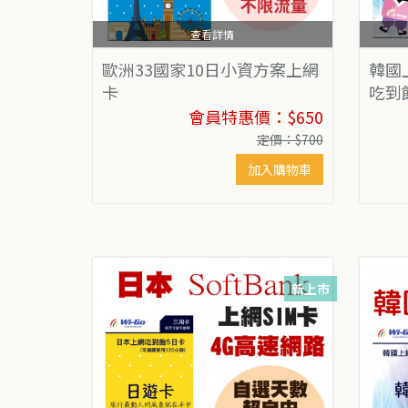
查看詳情
歐洲33國家10日小資方案上網
韓國
卡
吃到
會員特惠價：$650
定價：$700
加入購物車
新上市