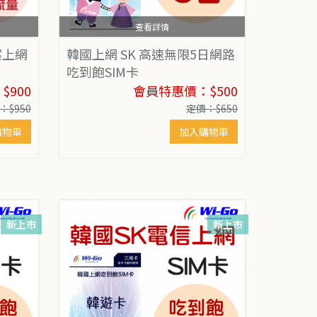
查看詳情
案上網
韓國上網 SK 高速無限5日網路
吃到飽SIM卡
900
會員特惠價：$500
：$950
定價：$650
購物車
加入購物車
新上市
新上市