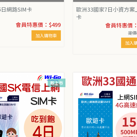
5日網路SIM卡
歐洲33國家7日小資方案
卡
會員特惠價：$499
會員特惠價：$
定價
加入購物車
加入
新上市