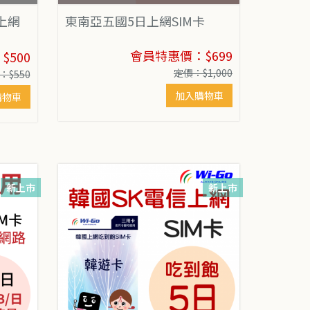
上網
東南亞五國5日上網SIM卡
會員特惠價：$699
500
定價：$1,000
：$550
加入購物車
購物車
新上市
新上市