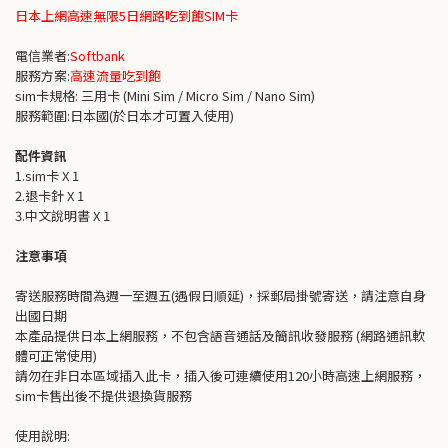
日本上網高速無限5日網路吃到飽SIM卡
電信業者:
Softbank
服務方案:
高速流量吃到飽
sim卡規格: 三用卡 (Mini Sim / Micro Sim / Nano Sim)
服務範圍:日本國(於日本才可置入使用)
配件資訊
1.sim卡 X 1
2.退卡針 X 1
3.中文說明書 X 1
注意事項
寄送服務時間為週一至週五(遇假日順延)，採郵局掛號寄送，請注意自身
出國日期
本產品提供日本上網服務，不包含語音通話及簡訊收發服務 (網路通訊軟
體可正常使用)
請勿在非日本區域插入此卡，插入後可連續使用120小時高速上網服務，
sim卡售出後不提供退換貨服務
使用說明: