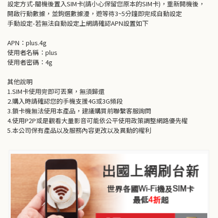
設定方式-關機後置入SIM卡(請小心保留您原本的SIM卡)，重新開機後，
開啟行動數據，並鉤選數據漫，遊
等待3~5分鐘即完成自動設定
手動設定-若無法自動設定上網請確認APN設置如下
APN
：
plus.4g
使用者名稱：plus
使用者密碼：4g
其他說明
1.SIM卡使用完即可丟棄，無須歸還
2.購入時請確認您的手機支援4G或3G頻段
3.鎖卡機無法使用本產品，建議購買前聯繫客服詢問
4.使用P2P或是觀看大量影音可能依公平使用政策調整網路優先權
5.本公司保有產品以及服務內容更改以及異動的權利